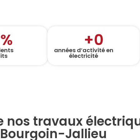
0
%
+
0
ients
années d’activité en
its
électricité
 nos travaux électriq
 Bourgoin-Jallieu