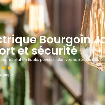
ctrique Bourgoin Jal
rt et sécurité
s installation fiable, pensée selon vos habitudes de vie.
 Google