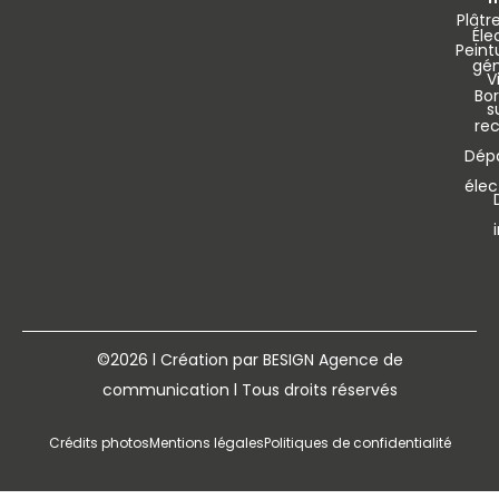
Plâtre
Éle
Peint
gén
V
Bo
s
re
Dép
élec
©2026 l Création par BESIGN Agence de
communication l Tous droits réservés
Crédits photos
Mentions légales
Politiques de confidentialité