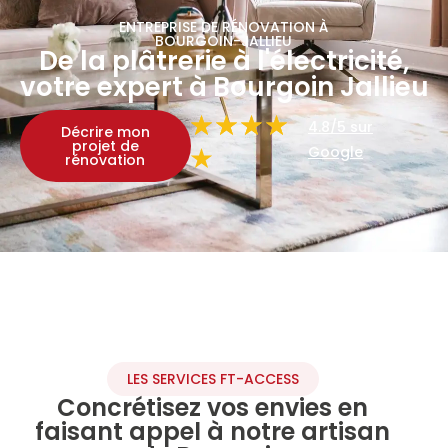
ENTREPRISE DE RÉNOVATION À
BOURGOIN-JALLIEU
De la plâtrerie à l'électricité,
votre expert à Bourgoin Jallieu
4.8/5 sur
Décrire mon
projet de
Google
rénovation
LES SERVICES FT-ACCESS
Concrétisez vos envies en
faisant appel à notre artisan