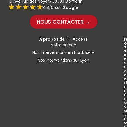
19 Avenue des Noyers 38300 Domarin
4.8/5 sur Google
NOUS CONTACTER →
À propos de FT-Access
N
o
Votre artisan
s
s
Nos interventions en Nord-Isère
e
r
Nos interventions sur Lyon
v
i
c
e
s
d
e
r
é
n
o
v
a
t
i
o
n