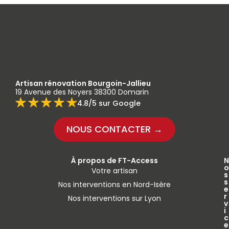
Artisan rénovation Bourgoin-Jallieu
19 Avenue des Noyers 38300 Domarin
4.8/5 sur Google
NOUS CONTACTER →
À propos de FT-Access
N
o
Votre artisan
s
s
Nos interventions en Nord-Isère
e
r
Nos interventions sur Lyon
v
i
c
e