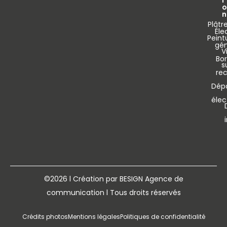
o
n
Plâtre
Éle
Peint
gén
V
Bo
s
re
Dép
élec
©2026 l Création par BESIGN Agence de
communication l Tous droits réservés
Crédits photos
Mentions légales
Politiques de confidentialité