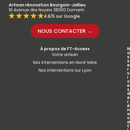
Artisan rénovation Bourgoin-Jallieu
19 Avenue des Noyers 38300 Domarin
4.8/5 sur Google
NOUS CONTACTER →
À propos de FT-Access
N
o
Votre artisan
s
s
Nos interventions en Nord-Isère
e
r
Nos interventions sur Lyon
v
i
c
e
s
d
e
r
é
n
o
v
a
t
i