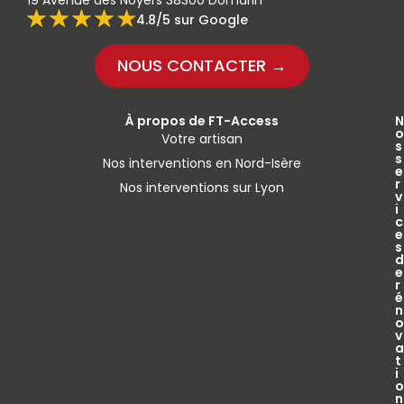
19 Avenue des Noyers 38300 Domarin
4.8/5 sur Google
NOUS CONTACTER →
À propos de FT-Access
N
o
Votre artisan
s
s
Nos interventions en Nord-Isère
e
r
Nos interventions sur Lyon
v
i
c
e
s
d
e
r
é
n
o
v
a
t
i
o
n