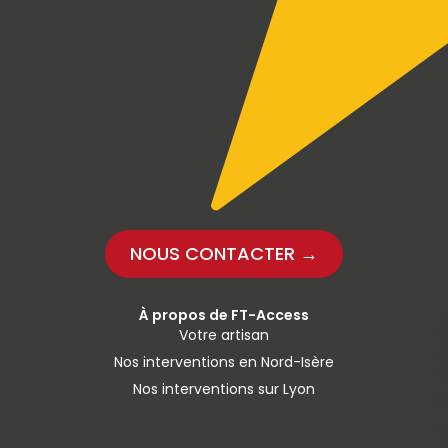
NOUS CONTACTER →
À propos de FT-Access
N
o
Votre artisan
s
s
Nos interventions en Nord-Isère
e
r
Nos interventions sur Lyon
v
i
c
e