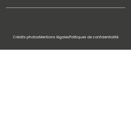
©2026 l Création par BESIGN Agence de
communication l Tous droits réservés
Crédits photos
Mentions légales
Politiques de confidentialité