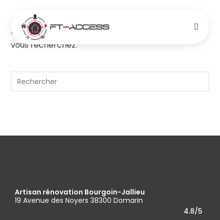
Il semble que nous ne pouvons pas trouver ce que
vous recherchez.
Artisan rénovation Bourgoin-Jallieu
19 Avenue des Noyers 38300 Domarin
4.8/5