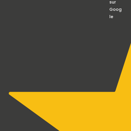
sur
Goog
le